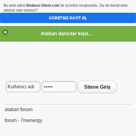
Bu web sitesi
Bedava-Sitem.com
ile ücretsiz oluşturuldu. Siz de kendi web
sitenizi ister misiniz?
ÜCRETSIZ KAYIT OL
Atakan darıcılar kişisel sayfası
Sitene Giriş
atakan forum
forum - 7menergy