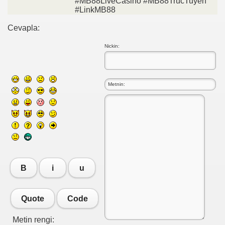
#MB88LiveCasino #MB88TrucTuyen
#LinkMB88
Cevapla:
Nickin:
B
i
u
Quote
Code
Metin rengi: