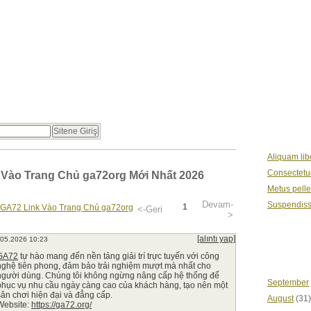
Blogs
Photos
About
C
CATEGOR
Aliquam lib
Consectetue
 Vào Trang Chủ ga72org Mới Nhất 2026
Metus pell
Devam-
Suspendiss
1
GA72 Link Vào Trang Chủ ga72org
<-Geri
>
[alıntı yap]
.05.2026 10:23
ARCHIVES
GA72
tự hào mang đến nền tảng giải trí trực tuyến với công
nghệ tiên phong, đảm bảo trải nghiệm mượt mà nhất cho
người dùng. Chúng tôi không ngừng nâng cấp hệ thống để
September
phục vụ nhu cầu ngày càng cao của khách hàng, tạo nên một
sân chơi hiện đại và đẳng cấp.
August
(31)
Website:
https://ga72.org/