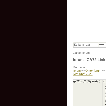
Home
atakan forum
forum - GA72 Link
Burdasın:
forum
=>
Örnek forum
=>
Mới Nhất 2026
ga72org2 (Ziyaretçi)
30