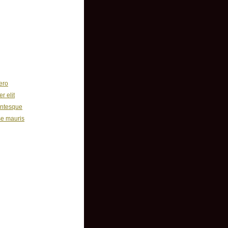
PSUM DOLOR
ero
r elit
entesque
e mauris