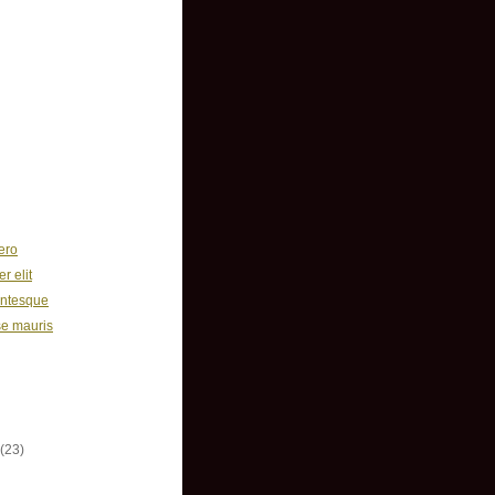
ontact
IES
ero
r elit
entesque
e mauris
(23)