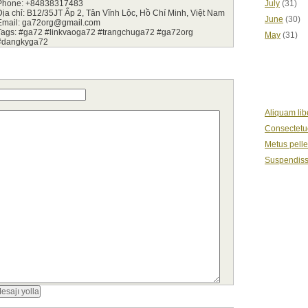
Phone: +84838317483
July
(31)
Địa chỉ: B12/35JT Ấp 2, Tân Vĩnh Lộc, Hồ Chí Minh, Việt Nam
June
(30)
Email: ga72org@gmail.com
Tags: #ga72 #linkvaoga72 #trangchuga72 #ga72org
May
(31)
#dangkyga72
LOREM I
Aliquam lib
Consectetue
Metus pell
Suspendiss