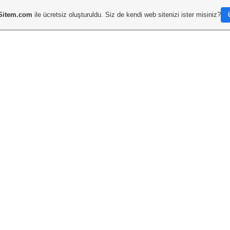
Sitem.com
ile ücretsiz oluşturuldu. Siz de kendi web sitenizi ister misiniz?
metam
DESIGN 