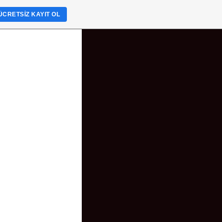
ÜCRETSIZ KAYIT OL
orph_goldenage
BY METAMORPHOSIS DESIGN