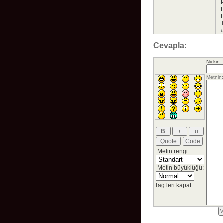
Cevapla:
Nickin:
Metin rengi:
Metin büyüklüğü:
Tag leri kapat