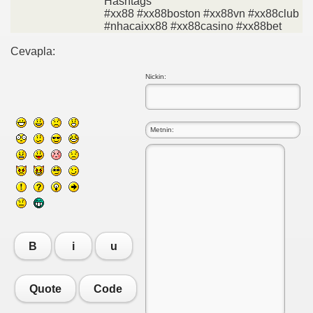
Hashtags
#xx88 #xx88boston #xx88vn #xx88club
#nhacaixx88 #xx88casino #xx88bet
Cevapla:
Nickin:
B
i
u
Quote
Code