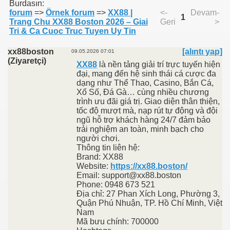
Burdasın:
forum
=>
Örnek forum
=>
XX88 |
<-
Devam-
1
Trang Chu XX88 Boston 2026 – Giai
Geri
>
Tri & Ca Cuoc Truc Tuyen Uy Tin
xx88boston
[alıntı yap]
09.05.2026 07:01
(Ziyaretçi)
XX88
là nền tảng giải trí trực tuyến hiện
đại, mang đến hệ sinh thái cá cược đa
dạng như Thể Thao, Casino, Bắn Cá,
Xổ Số, Đá Gà… cùng nhiều chương
trình ưu đãi giá trị. Giao diện thân thiện,
tốc độ mượt mà, nạp rút tự động và đội
ngũ hỗ trợ khách hàng 24/7 đảm bảo
trải nghiệm an toàn, minh bạch cho
người chơi.
Thông tin liên hệ:
Brand: XX88
Website:
https://xx88.boston/
Email: support@xx88.boston
Phone: 0948 673 521
Địa chỉ: 27 Phan Xích Long, Phường 3,
Quận Phú Nhuận, TP. Hồ Chí Minh, Việt
Nam
Mã bưu chính: 700000