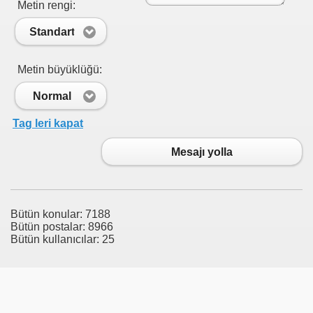
Metin rengi:
Standart
Metin büyüklüğü:
Normal
Tag leri kapat
Mesajı yolla
Bütün konular: 7188
Bütün postalar: 8966
Bütün kullanıcılar: 25