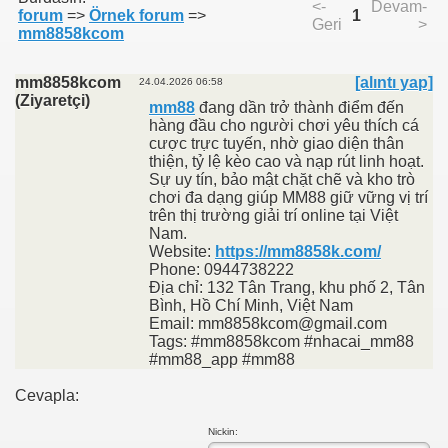
<-
Devam-
forum
=>
Örnek forum
=>
1
Geri
>
mm8858kcom
mm8858kcom
[alıntı yap]
24.04.2026 06:58
(Ziyaretçi)
mm88
đang dần trở thành điểm đến
hàng đầu cho người chơi yêu thích cá
cược trực tuyến, nhờ giao diện thân
thiện, tỷ lệ kèo cao và nạp rút linh hoạt.
Sự uy tín, bảo mật chặt chẽ và kho trò
chơi đa dạng giúp MM88 giữ vững vị trí
trên thị trường giải trí online tại Việt
Nam.
Website:
https://mm8858k.com/
Phone: 0944738222
Địa chỉ: 132 Tân Trang, khu phố 2, Tân
Bình, Hồ Chí Minh, Việt Nam
Email: mm8858kcom@gmail.com
Tags: #mm8858kcom #nhacai_mm88
#mm88_app #mm88
Cevapla:
Nickin: