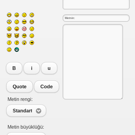
B
i
u
Quote
Code
Metin rengi:
Standart
Metin büyüklüğü: