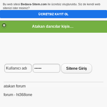
Bu web sitesi
Bedava-Sitem.com
ile ücretsiz oluşturuldu. Siz de kendi web
sitenizi ister misiniz?
ÜCRETSIZ KAYIT OL
Atakan darıcılar kişisel sayfası
Sitene Giriş
atakan forum
forum - ht368one